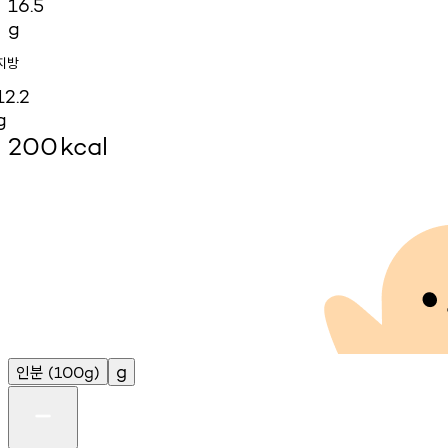
16.5
g
지방
12.2
g
200
kcal
인분
g
(100g)