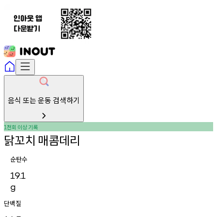
음식 또는 운동 검색하기
천회
이상
기록
1
닭꼬치
매콤데리
순탄수
19.1
g
단백질