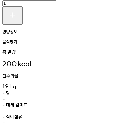
영양정보
음식평가
총 열량
200
kcal
탄수화물
19.1
g
당
-
-
대체
감미료
-
-
식이섬유
-
-