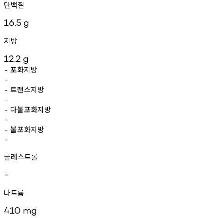
단백질
16.5
g
지방
12.2
g
포화지방
-
-
트랜스지방
-
-
다불포화지방
-
-
불포화지방
-
-
콜레스트롤
-
나트륨
410
mg