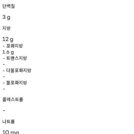
단백질
3
g
지방
12
g
포화지방
-
1.6
g
트랜스지방
-
-
다불포화지방
-
-
불포화지방
-
-
콜레스트롤
-
나트륨
10
mg