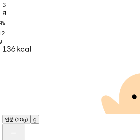
3
g
지방
12
g
136
kcal
인분
g
(20g)