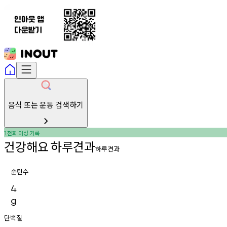
음식 또는 운동 검색하기
천회
이상
기록
1
건강해요
하루견과
하루견과
순탄수
4
g
단백질