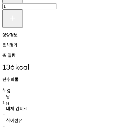
영양정보
음식평가
총 열량
136
kcal
탄수화물
4
g
당
-
1
g
대체
감미료
-
-
식이섬유
-
-