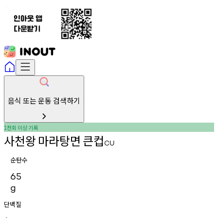
음식 또는 운동 검색하기
천회
이상
기록
1
사천왕
마라탕면
큰컵
CU
순탄수
65
g
단백질