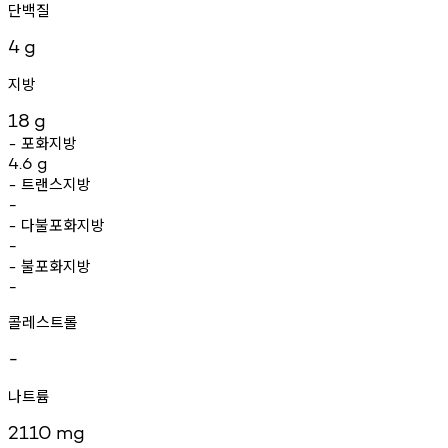
단백질
4
g
지방
18
g
포화지방
-
4.6
g
트랜스지방
-
-
다불포화지방
-
-
불포화지방
-
-
콜레스트롤
-
나트륨
2110
mg