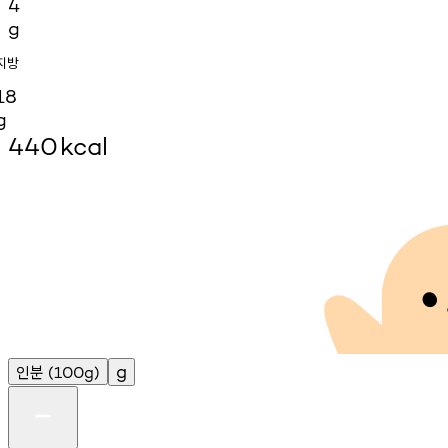
4
g
지방
18
g
440
kcal
인분
g
(100g)