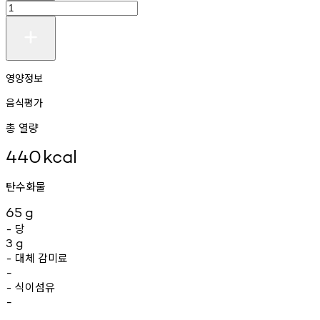
영양정보
음식평가
총 열량
440
kcal
탄수화물
65
g
당
-
3
g
대체
감미료
-
-
식이섬유
-
-