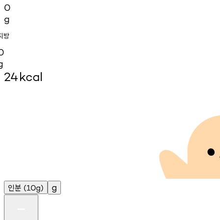
0
g
지방
0
g
24
kcal
인분
g
(10g)