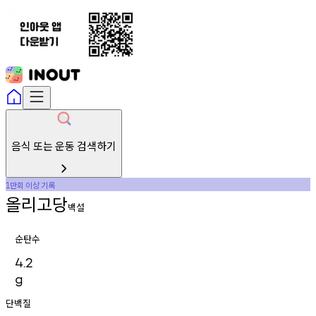
음식 또는 운동 검색하기
만회
이상
기록
1
올리고당
백설
순탄수
4.2
g
단백질