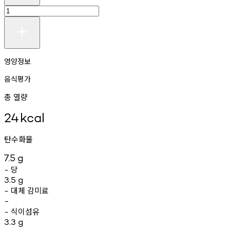
영양정보
음식평가
총 열량
24
kcal
탄수화물
7.5
g
당
-
3.5
g
대체
감미료
-
-
식이섬유
-
3.3
g