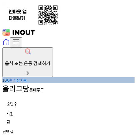
음식 또는 운동 검색하기
회
이상
기록
100
올리고당
롯데푸드
순탄수
41
g
단백질