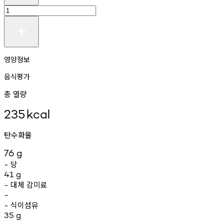
영양정보
음식평가
총 열량
235
kcal
탄수화물
76
g
당
-
41
g
대체
감미료
-
-
식이섬유
-
35
g