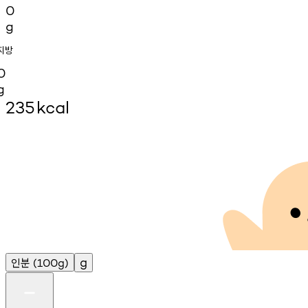
0
g
지방
0
g
235
kcal
인분
g
(100g)