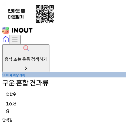
음식 또는 운동 검색하기
회
이상
기록
500
구운
혼합
견과류
순탄수
16.8
g
단백질