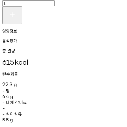
영양정보
음식평가
총 열량
615
kcal
탄수화물
22.3
g
당
-
4.4
g
대체
감미료
-
-
식이섬유
-
5.5
g