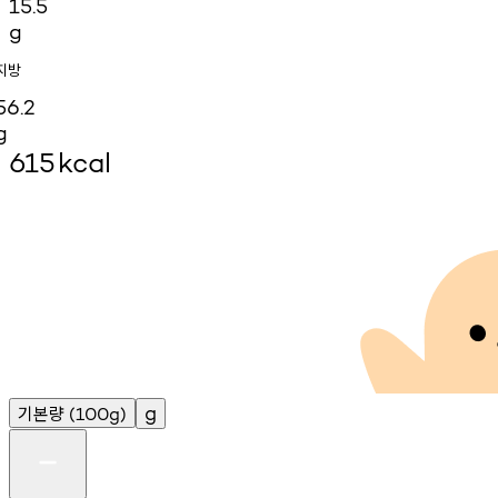
15.5
g
지방
56.2
g
615
kcal
기본량
g
(100g)