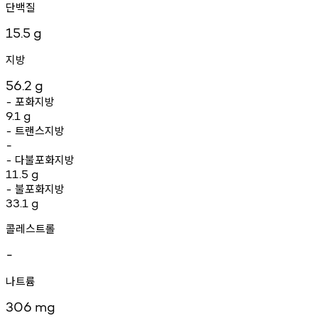
단백질
15.5
g
지방
56.2
g
포화지방
-
9.1
g
트랜스지방
-
-
다불포화지방
-
11.5
g
불포화지방
-
33.1
g
콜레스트롤
-
나트륨
306
mg