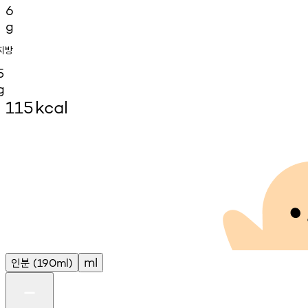
6
g
지방
5
g
115
kcal
인분
ml
(190ml)