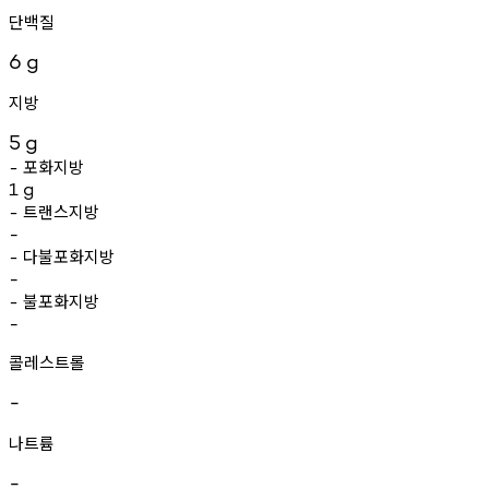
단백질
6
g
지방
5
g
포화지방
-
1
g
트랜스지방
-
-
다불포화지방
-
-
불포화지방
-
-
콜레스트롤
-
나트륨
-