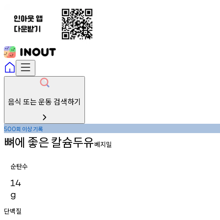
음식 또는 운동 검색하기
회
이상
기록
500
뼈에
좋은
칼슘두유
베지밀
순탄수
14
g
단백질