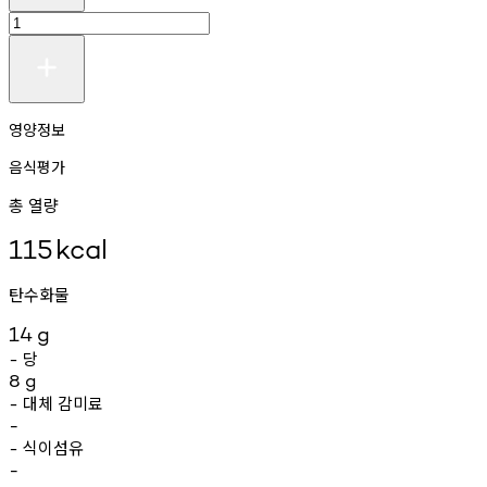
영양정보
음식평가
총 열량
115
kcal
탄수화물
14
g
당
-
8
g
대체
감미료
-
-
식이섬유
-
-