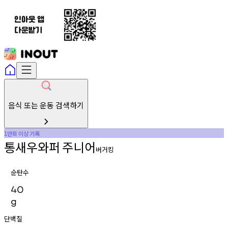
음식 또는 운동 검색하기
만회
이상
기록
1
통새우와퍼
주니어
버거킹
순탄수
40
g
단백질