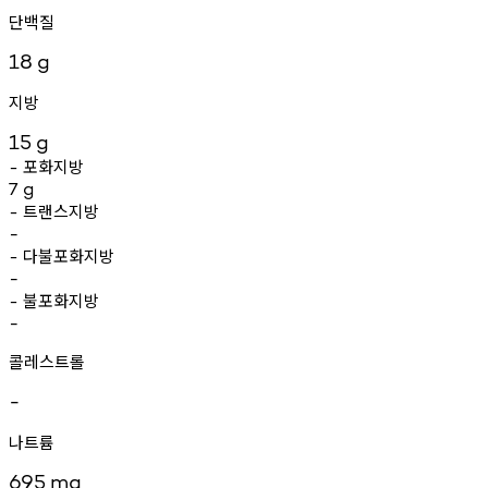
단백질
18
g
지방
15
g
포화지방
-
7
g
트랜스지방
-
-
다불포화지방
-
-
불포화지방
-
-
콜레스트롤
-
나트륨
695
mg