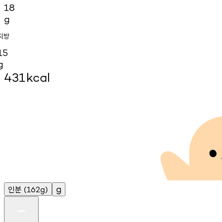
18
g
지방
15
g
431
kcal
인분
g
(162g)