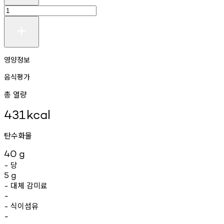
영양정보
음식평가
총 열량
431
kcal
탄수화물
40
g
당
-
5
g
대체
감미료
-
-
식이섬유
-
-