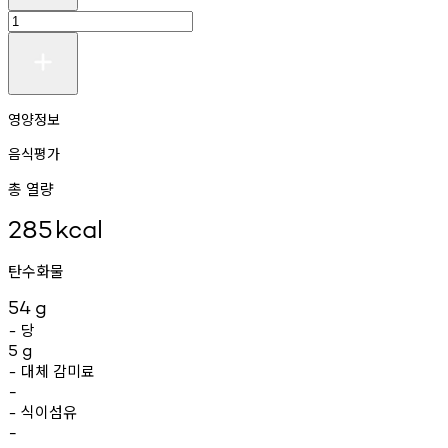
영양정보
음식평가
총 열량
285
kcal
탄수화물
54
g
당
-
5
g
대체
감미료
-
-
식이섬유
-
-