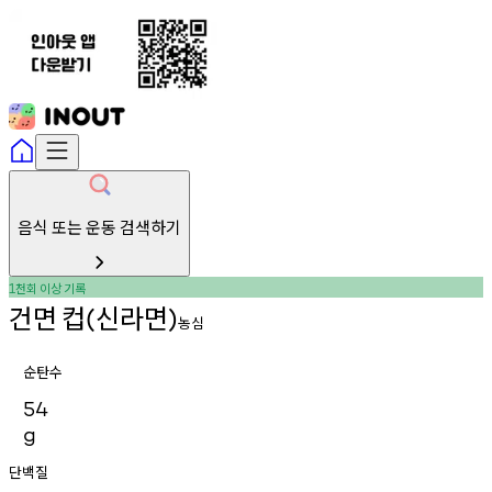
음식 또는 운동 검색하기
천회
이상
기록
1
건면
컵
신라면
(
)
농심
순탄수
54
g
단백질