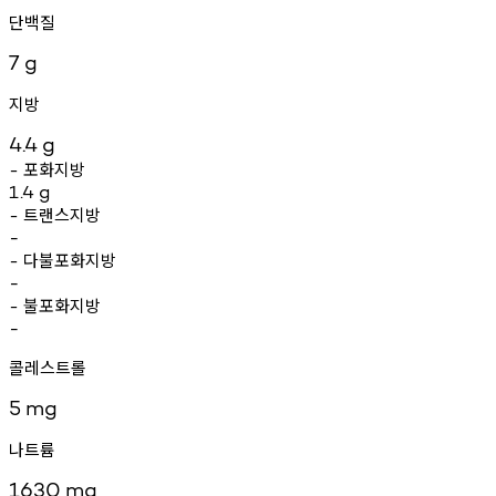
단백질
7
g
지방
4.4
g
포화지방
-
1.4
g
트랜스지방
-
-
다불포화지방
-
-
불포화지방
-
-
콜레스트롤
5
mg
나트륨
1630
mg