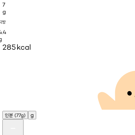
7
g
지방
4.4
g
285
kcal
인분
g
(77g)