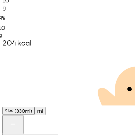
10
g
지방
10
g
204
kcal
인분
ml
(330ml)