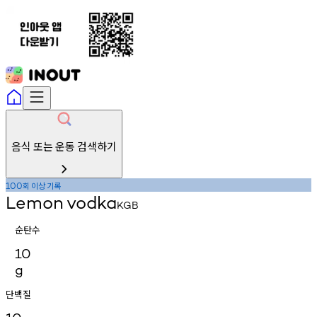
음식 또는 운동 검색하기
회
이상
기록
100
Lemon
vodka
KGB
순탄수
10
g
단백질