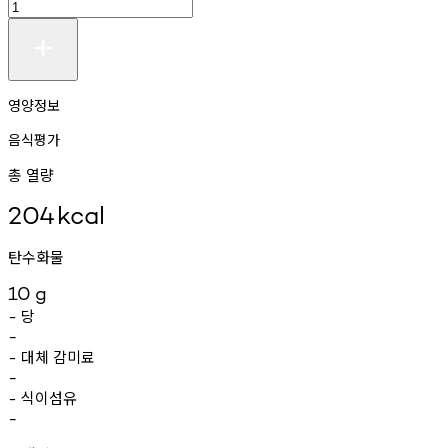
영양정보
음식평가
총 열량
204
kcal
탄수화물
10
g
당
-
-
대체
감미료
-
-
식이섬유
-
-