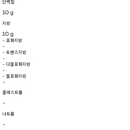
단백질
10
g
지방
10
g
포화지방
-
-
트랜스지방
-
-
다불포화지방
-
-
불포화지방
-
-
콜레스트롤
-
나트륨
-