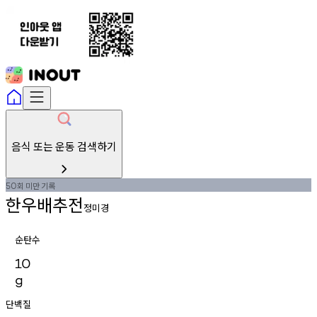
음식 또는 운동 검색하기
회
미만
기록
50
한우배추전
정미경
순탄수
10
g
단백질