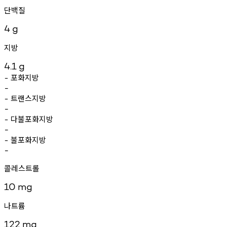
단백질
4
g
지방
4.1
g
포화지방
-
-
트랜스지방
-
-
다불포화지방
-
-
불포화지방
-
-
콜레스트롤
10
mg
나트륨
122
mg