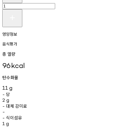
영양정보
음식평가
총 열량
96
kcal
탄수화물
11
g
당
-
2
g
대체
감미료
-
-
식이섬유
-
1
g