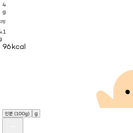
4
g
지방
4.1
g
96
kcal
인분
g
(100g)