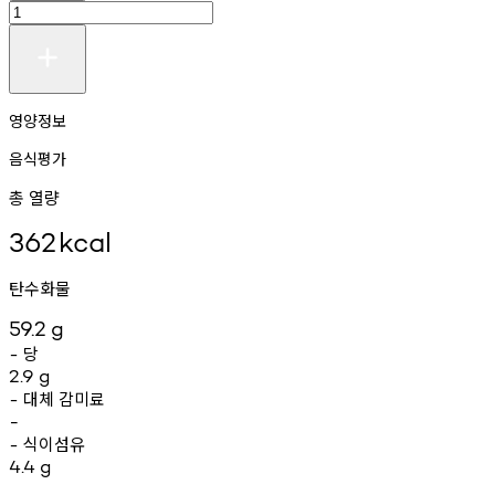
영양정보
음식평가
총 열량
362
kcal
탄수화물
59.2
g
당
-
2.9
g
대체
감미료
-
-
식이섬유
-
4.4
g