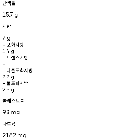
단백질
15.7
g
지방
7
g
포화지방
-
1.4
g
트랜스지방
-
-
다불포화지방
-
2.2
g
불포화지방
-
2.5
g
콜레스트롤
93
mg
나트륨
2182
mg