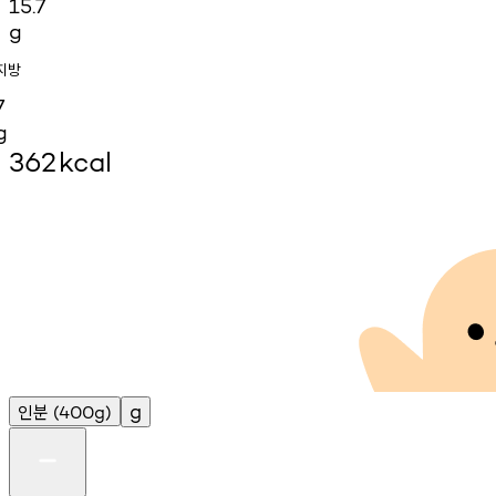
15.7
g
지방
7
g
362
kcal
인분
g
(400g)