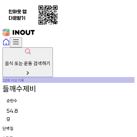
음식 또는 운동 검색하기
만회
이상
기록
1
들깨수제비
순탄수
54.8
g
단백질