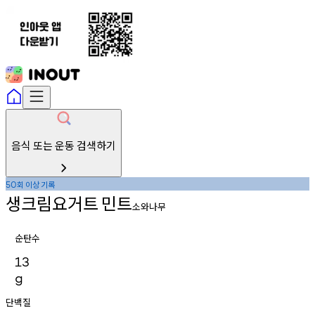
음식 또는 운동 검색하기
회
이상
기록
50
생크림요거트
민트
소와나무
순탄수
13
g
단백질