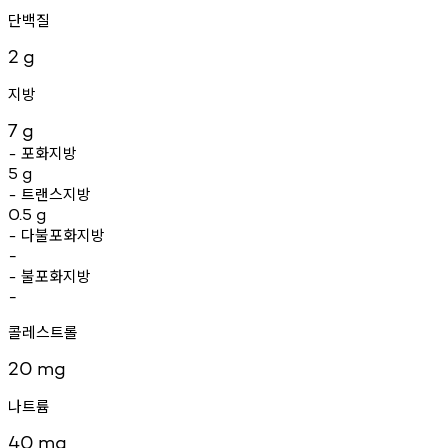
단백질
2
g
지방
7
g
포화지방
-
5
g
트랜스지방
-
0.5
g
다불포화지방
-
-
불포화지방
-
-
콜레스트롤
20
mg
나트륨
40
mg