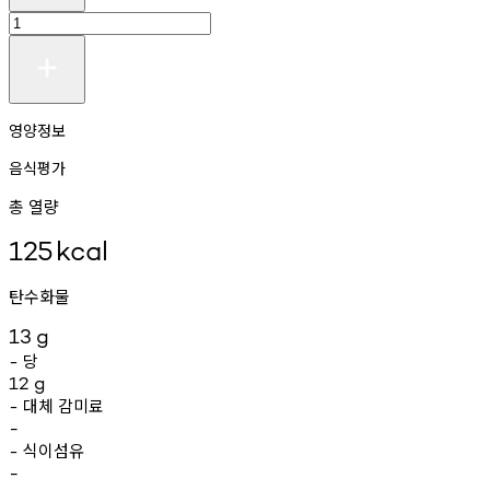
영양정보
음식평가
총 열량
125
kcal
탄수화물
13
g
당
-
12
g
대체
감미료
-
-
식이섬유
-
-