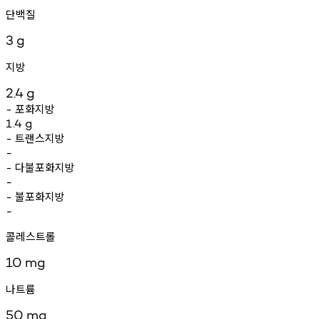
단백질
3
g
지방
2.4
g
포화지방
-
1.4
g
트랜스지방
-
-
다불포화지방
-
-
불포화지방
-
-
콜레스트롤
10
mg
나트륨
50
mg