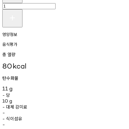
영양정보
음식평가
총 열량
80
kcal
탄수화물
11
g
당
-
10
g
대체
감미료
-
-
식이섬유
-
-