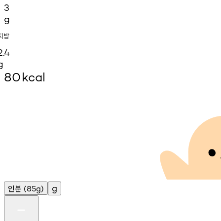
3
g
지방
2.4
g
80
kcal
인분
g
(85g)