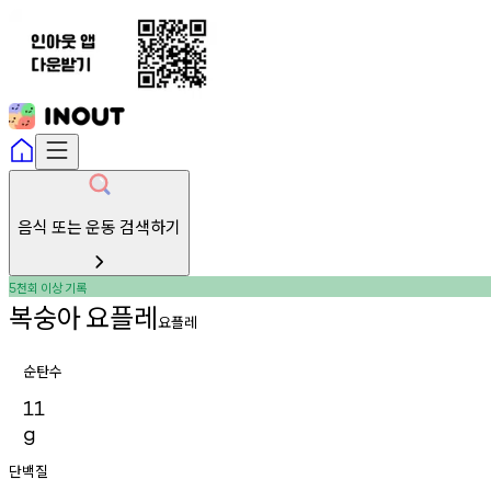
음식 또는 운동 검색하기
천회
이상
기록
5
복숭아
요플레
요플레
순탄수
11
g
단백질