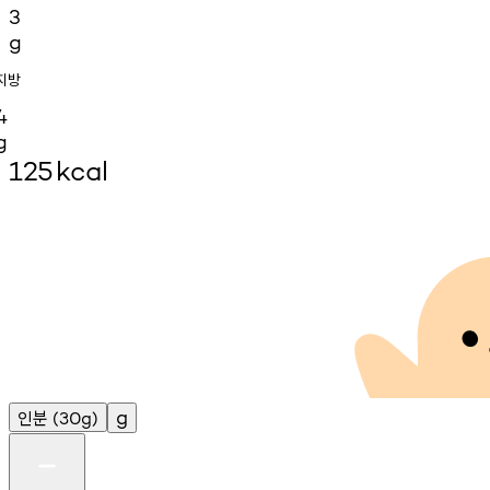
3
g
지방
4
g
125
kcal
인분
g
(30g)