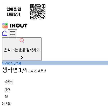
음식 또는 운동 검색하기
회
이상
기록
500
생라면
1/4
진라면 매운맛
순탄수
19
g
단백질