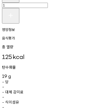
영양정보
음식평가
총 열량
125
kcal
탄수화물
19
g
당
-
-
대체
감미료
-
-
식이섬유
-
-