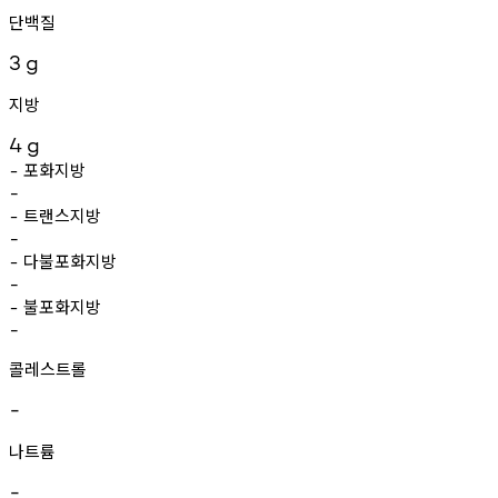
단백질
3
g
지방
4
g
포화지방
-
-
트랜스지방
-
-
다불포화지방
-
-
불포화지방
-
-
콜레스트롤
-
나트륨
-