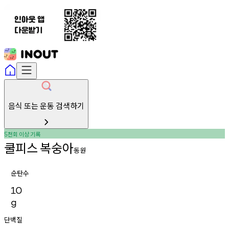
음식 또는 운동 검색하기
천회
이상
기록
5
쿨피스
복숭아
동원
순탄수
10
g
단백질