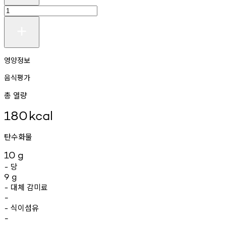
영양정보
음식평가
총 열량
180
kcal
탄수화물
10
g
당
-
9
g
대체
감미료
-
-
식이섬유
-
-