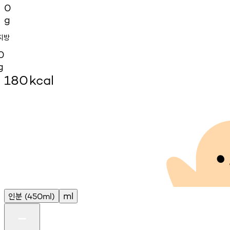
0
g
지방
0
g
180
kcal
인분
ml
(450ml)