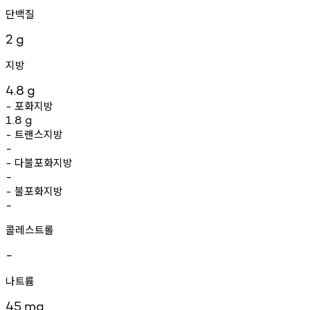
단백질
2
g
지방
4.8
g
포화지방
-
1.8
g
트랜스지방
-
-
다불포화지방
-
-
불포화지방
-
-
콜레스트롤
-
나트륨
45
mg