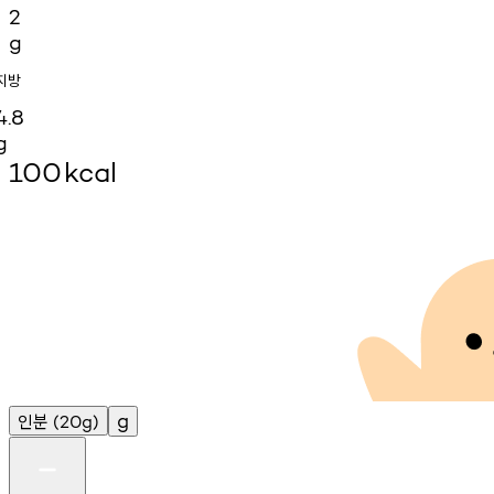
2
g
지방
4.8
g
100
kcal
인분
g
(20g)