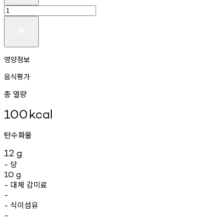
영양정보
음식평가
총 열량
100
kcal
탄수화물
12
g
당
-
10
g
대체
감미료
-
-
식이섬유
-
-