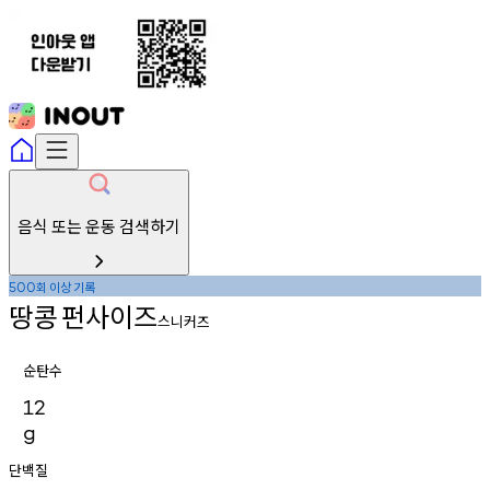
음식 또는 운동 검색하기
회
이상
기록
500
땅콩
펀사이즈
스니커즈
순탄수
12
g
단백질