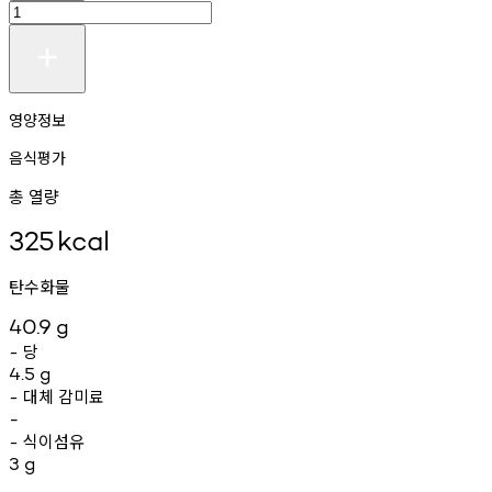
영양정보
음식평가
총 열량
325
kcal
탄수화물
40.9
g
당
-
4.5
g
대체
감미료
-
-
식이섬유
-
3
g