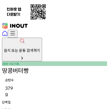
음식 또는 운동 검색하기
천회
이상
기록
1
땅콩버터빵
순탄수
37.9
g
단백질