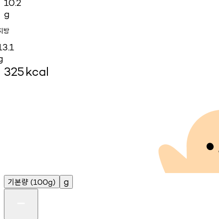
10.2
g
지방
13.1
g
325
kcal
기본량
g
(100g)