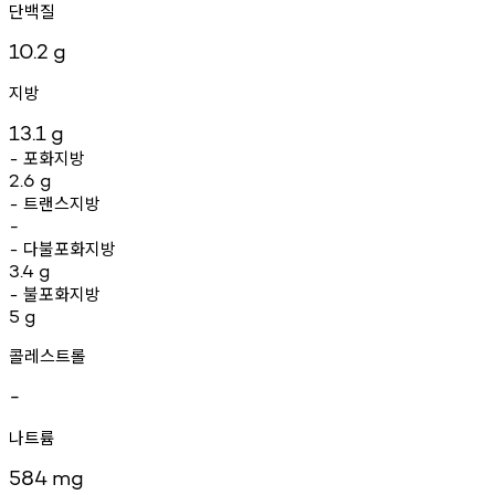
단백질
10.2
g
지방
13.1
g
포화지방
-
2.6
g
트랜스지방
-
-
다불포화지방
-
3.4
g
불포화지방
-
5
g
콜레스트롤
-
나트륨
584
mg