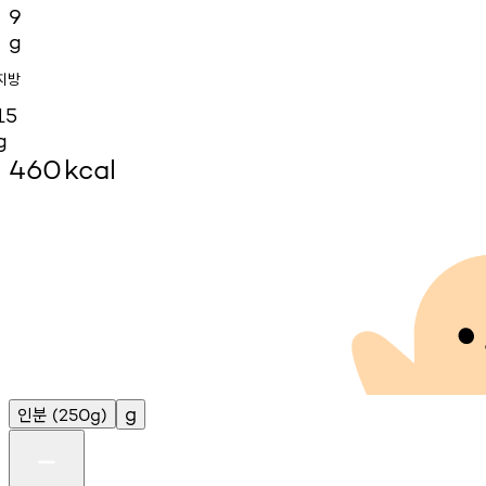
9
g
지방
15
g
460
kcal
인분
g
(250g)