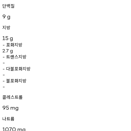
단백질
9
g
지방
15
g
포화지방
-
2.7
g
트랜스지방
-
-
다불포화지방
-
-
불포화지방
-
-
콜레스트롤
95
mg
나트륨
1070
mg