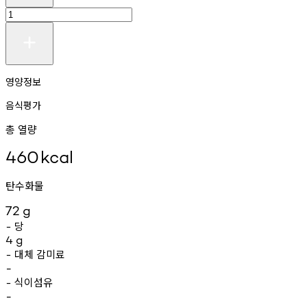
영양정보
음식평가
총 열량
460
kcal
탄수화물
72
g
당
-
4
g
대체
감미료
-
-
식이섬유
-
-