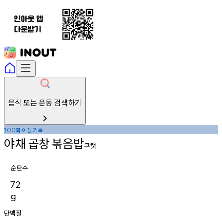
음식 또는 운동 검색하기
회
이상
기록
100
야채
곱창
볶음밥
쿠캣
순탄수
72
g
단백질