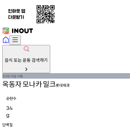
음식 또는 운동 검색하기
회
미만
기록
50
옥동자
모나카
밀크
롯데제과
순탄수
34
g
단백질