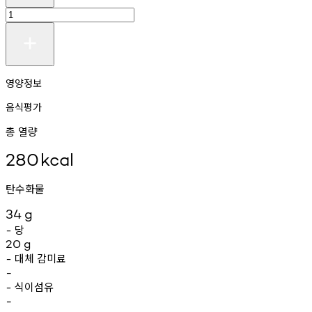
영양정보
음식평가
총 열량
280
kcal
탄수화물
34
g
당
-
20
g
대체
감미료
-
-
식이섬유
-
-