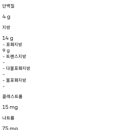
단백질
4
g
지방
14
g
포화지방
-
9
g
트랜스지방
-
-
다불포화지방
-
-
불포화지방
-
-
콜레스트롤
15
mg
나트륨
75
mg