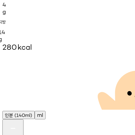
4
g
지방
14
g
280
kcal
인분
ml
(140ml)