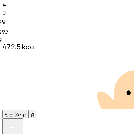
4
g
지방
29.7
g
472.5
kcal
인분
g
(67g)