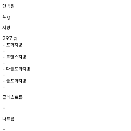
단백질
4
g
지방
29.7
g
포화지방
-
-
트랜스지방
-
-
다불포화지방
-
-
불포화지방
-
-
콜레스트롤
-
나트륨
-