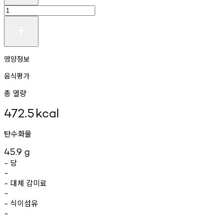
영양정보
음식평가
총 열량
472.5
kcal
탄수화물
45.9
g
당
-
-
대체
감미료
-
-
식이섬유
-
-