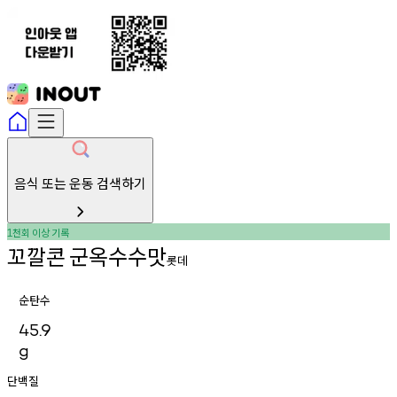
음식 또는 운동 검색하기
천회
이상
기록
1
꼬깔콘
군옥수수맛
롯데
순탄수
45.9
g
단백질