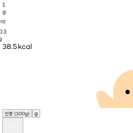
1
g
지방
0.3
g
38.5
kcal
인분
g
(100g)