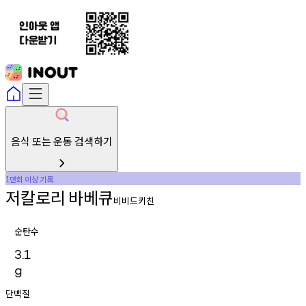
음식 또는 운동 검색하기
만회
이상
기록
1
저칼로리
바베큐
비비드키친
순탄수
3.1
g
단백질