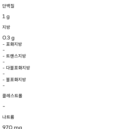
단백질
1
g
지방
0.3
g
포화지방
-
-
트랜스지방
-
-
다불포화지방
-
-
불포화지방
-
-
콜레스트롤
-
나트륨
970
mg