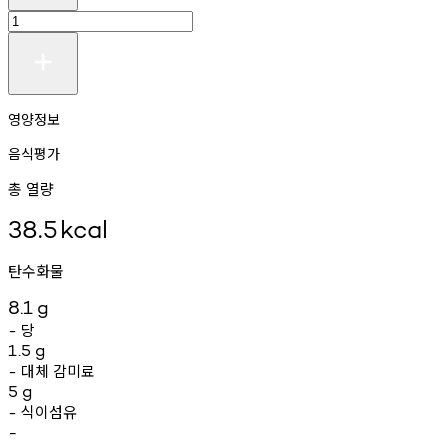
영양정보
음식평가
총 열량
38.5
kcal
탄수화물
8.1
g
당
-
1.5
g
대체
감미료
-
5
g
식이섬유
-
-