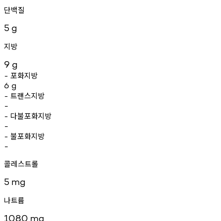
단백질
5
g
지방
9
g
포화지방
-
6
g
트랜스지방
-
-
다불포화지방
-
-
불포화지방
-
-
콜레스트롤
5
mg
나트륨
1080
mg