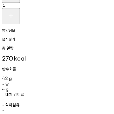
영양정보
음식평가
총 열량
270
kcal
탄수화물
42
g
당
-
4
g
대체
감미료
-
-
식이섬유
-
-