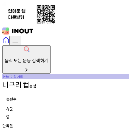
음식 또는 운동 검색하기
만회
이상
기록
1
너구리
컵
농심
순탄수
42
g
단백질