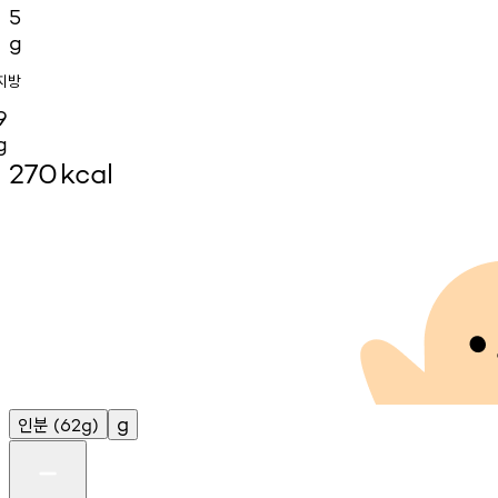
5
g
지방
9
g
270
kcal
인분
g
(62g)