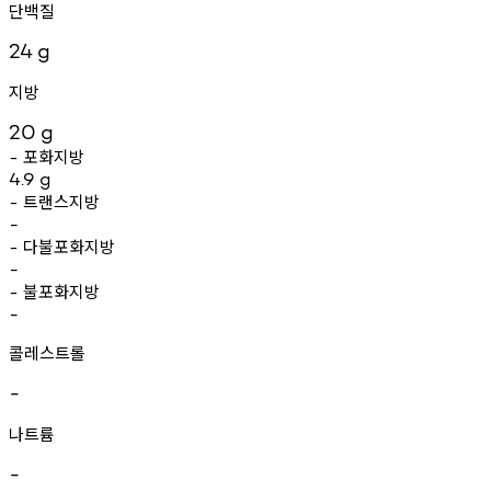
단백질
24
g
지방
20
g
포화지방
-
4.9
g
트랜스지방
-
-
다불포화지방
-
-
불포화지방
-
-
콜레스트롤
-
나트륨
-