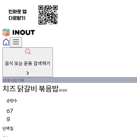
음식 또는 운동 검색하기
회
미만
기록
50
치즈
닭갈비
볶음밥
sias
순탄수
67
g
단백질