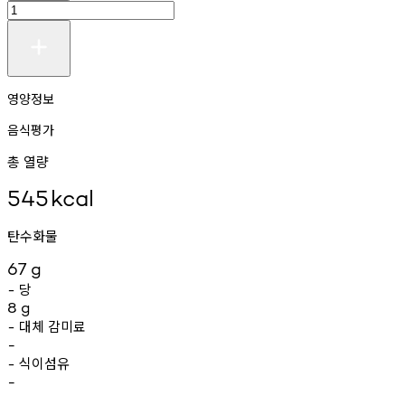
영양정보
음식평가
총 열량
545
kcal
탄수화물
67
g
당
-
8
g
대체
감미료
-
-
식이섬유
-
-