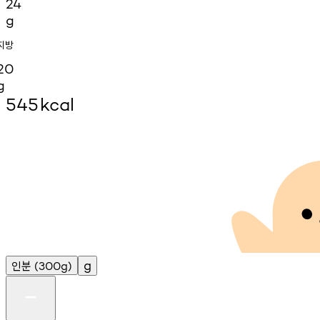
24
g
지방
20
g
545
kcal
인분
g
(300g)