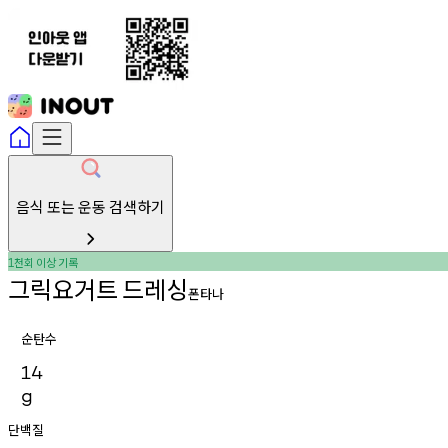
음식 또는 운동 검색하기
천회
이상
기록
1
그릭요거트
드레싱
폰타나
순탄수
14
g
단백질