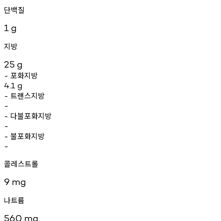
단백질
1
g
지방
25
g
포화지방
-
4.1
g
트랜스지방
-
-
다불포화지방
-
-
불포화지방
-
-
콜레스트롤
9
mg
나트륨
560
mg