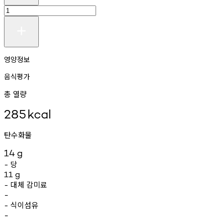
영양정보
음식평가
총 열량
285
kcal
탄수화물
14
g
당
-
11
g
대체
감미료
-
-
식이섬유
-
-