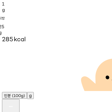
1
g
지방
25
g
285
kcal
인분
g
(100g)