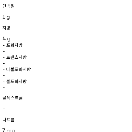
단백질
1
g
지방
4
g
포화지방
-
-
트랜스지방
-
-
다불포화지방
-
-
불포화지방
-
-
콜레스트롤
-
나트륨
7
mg