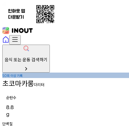
음식 또는 운동 검색하기
회
이상
기록
50
초코마카롱
더리터
순탄수
8.8
g
단백질