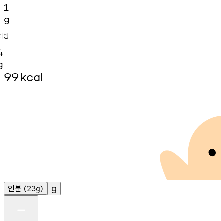
1
g
지방
4
g
99
kcal
인분
g
(23g)