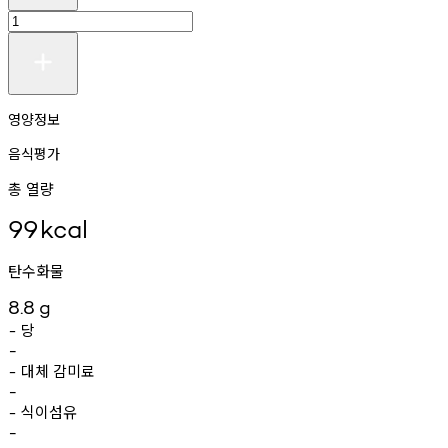
영양정보
음식평가
총 열량
99
kcal
탄수화물
8.8
g
당
-
-
대체
감미료
-
-
식이섬유
-
-