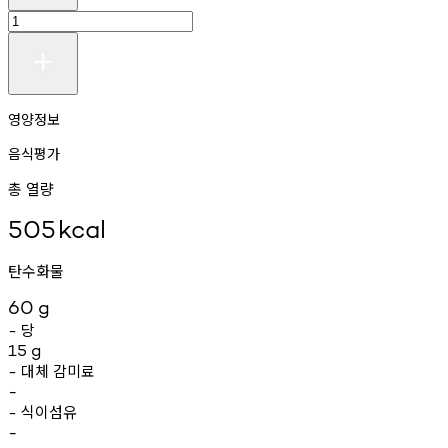
영양정보
음식평가
총 열량
505
kcal
탄수화물
60
g
당
-
15
g
대체
감미료
-
-
식이섬유
-
-