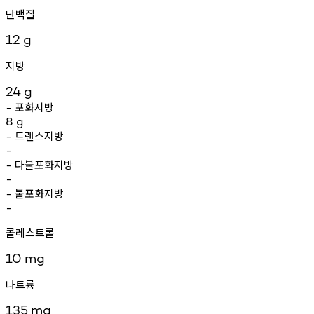
단백질
12
g
지방
24
g
포화지방
-
8
g
트랜스지방
-
-
다불포화지방
-
-
불포화지방
-
-
콜레스트롤
10
mg
나트륨
135
mg