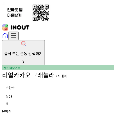
음식 또는 운동 검색하기
천회
이상
기록
1
리얼카카오
그래놀라
그릭데이
순탄수
60
g
단백질