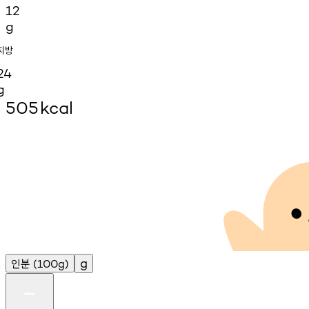
12
g
지방
24
g
505
kcal
인분
g
(100g)