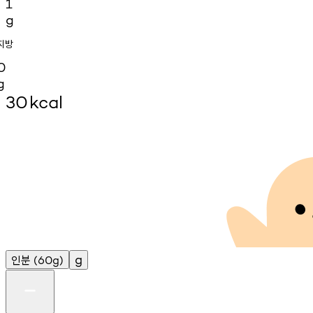
1
g
지방
0
g
30
kcal
인분
g
(60g)