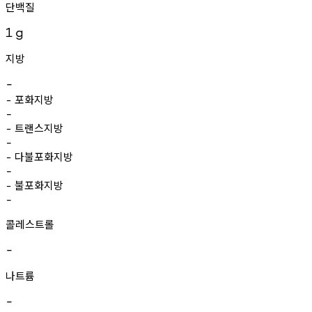
단백질
1
g
지방
-
포화지방
-
-
트랜스지방
-
-
다불포화지방
-
-
불포화지방
-
-
콜레스트롤
-
나트륨
-