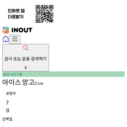
음식 또는 운동 검색하기
천회
이상
기록
1
아이스
망고
Dole
순탄수
7
g
단백질