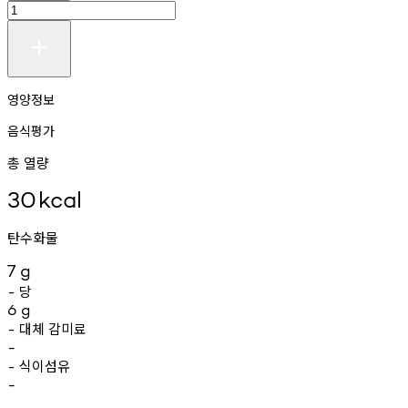
영양정보
음식평가
총 열량
30
kcal
탄수화물
7
g
당
-
6
g
대체
감미료
-
-
식이섬유
-
-