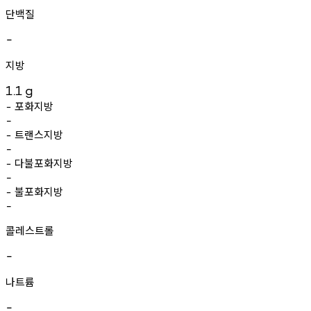
단백질
-
지방
1.1
g
포화지방
-
-
트랜스지방
-
-
다불포화지방
-
-
불포화지방
-
-
콜레스트롤
-
나트륨
-