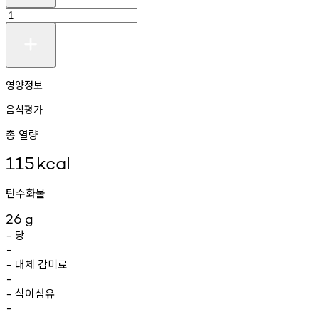
영양정보
음식평가
총 열량
115
kcal
탄수화물
26
g
당
-
-
대체
감미료
-
-
식이섬유
-
-