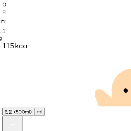
0
g
지방
1.1
g
115
kcal
인분
ml
(500ml)