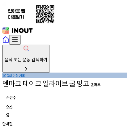
음식 또는 운동 검색하기
회
이상
기록
100
덴마크
테이크
얼라이브
쿨
망고
덴마크
순탄수
26
g
단백질