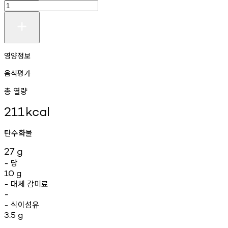
영양정보
음식평가
총 열량
211
kcal
탄수화물
27
g
당
-
10
g
대체
감미료
-
-
식이섬유
-
3.5
g