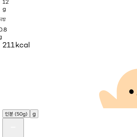
12
g
지방
0.8
g
211
kcal
인분
g
(50g)