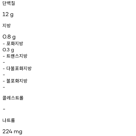
단백질
12
g
지방
0.8
g
포화지방
-
0.3
g
트랜스지방
-
-
다불포화지방
-
-
불포화지방
-
-
콜레스트롤
-
나트륨
224
mg