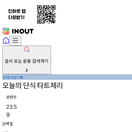
음식 또는 운동 검색하기
회
이상
기록
50
오늘의
단식
타트체리
순탄수
23.5
g
단백질