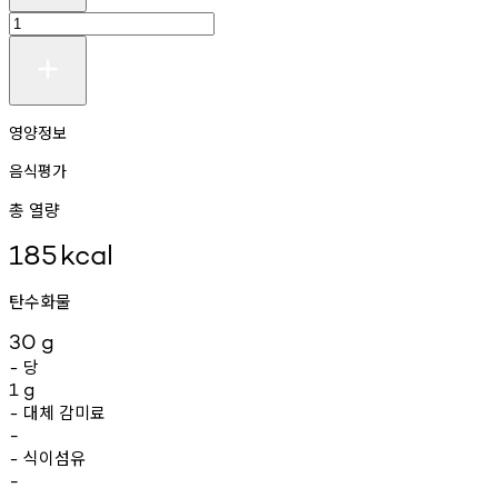
영양정보
음식평가
총 열량
185
kcal
탄수화물
30
g
당
-
1
g
대체
감미료
-
-
식이섬유
-
-