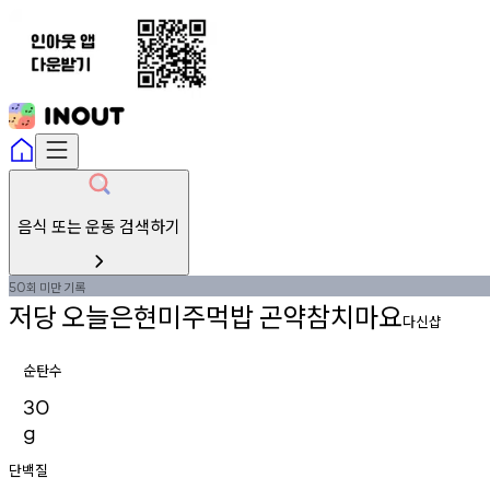
음식 또는 운동 검색하기
회
미만
기록
50
저당
오늘은현미주먹밥
곤약참치마요
다신샵
순탄수
30
g
단백질