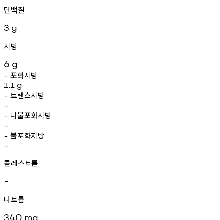
단백질
3
g
지방
6
g
포화지방
-
1.1
g
트랜스지방
-
-
다불포화지방
-
-
불포화지방
-
-
콜레스트롤
-
나트륨
340
mg