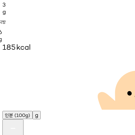
3
g
지방
6
g
185
kcal
인분
g
(100g)