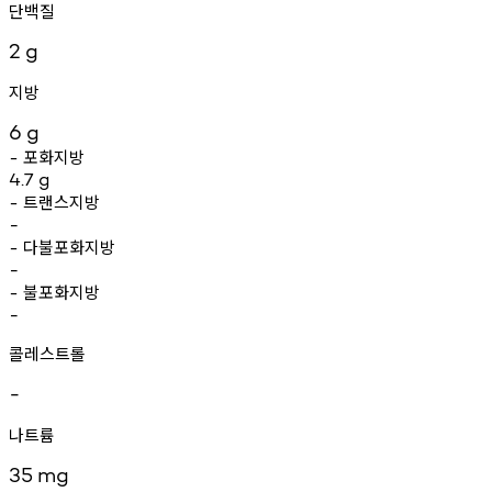
단백질
2
g
지방
6
g
포화지방
-
4.7
g
트랜스지방
-
-
다불포화지방
-
-
불포화지방
-
-
콜레스트롤
-
나트륨
35
mg