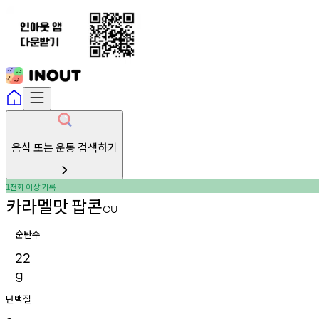
음식 또는 운동 검색하기
천회
이상
기록
1
카라멜맛
팝콘
CU
순탄수
22
g
단백질