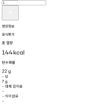
영양정보
음식평가
총 열량
144
kcal
탄수화물
22
g
당
-
7
g
대체
감미료
-
-
식이섬유
-
-