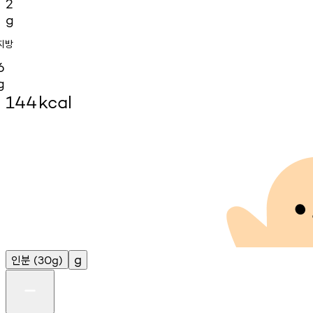
2
g
지방
6
g
144
kcal
인분
g
(30g)