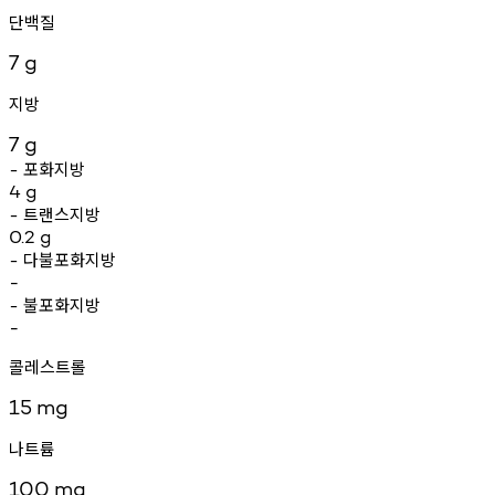
단백질
7
g
지방
7
g
포화지방
-
4
g
트랜스지방
-
0.2
g
다불포화지방
-
-
불포화지방
-
-
콜레스트롤
15
mg
나트륨
100
mg