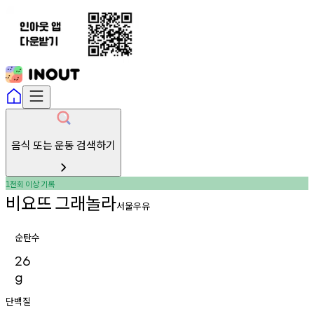
음식 또는 운동 검색하기
천회
이상
기록
1
비요뜨
그래놀라
서울우유
순탄수
26
g
단백질