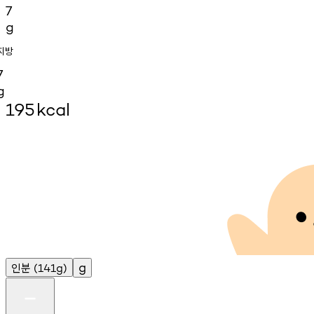
7
g
지방
7
g
195
kcal
인분
g
(141g)