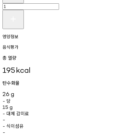
영양정보
음식평가
총 열량
195
kcal
탄수화물
26
g
당
-
15
g
대체
감미료
-
-
식이섬유
-
-