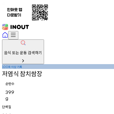
음식 또는 운동 검색하기
회
이상
기록
100
저염식
참치쌈장
순탄수
39.9
g
단백질