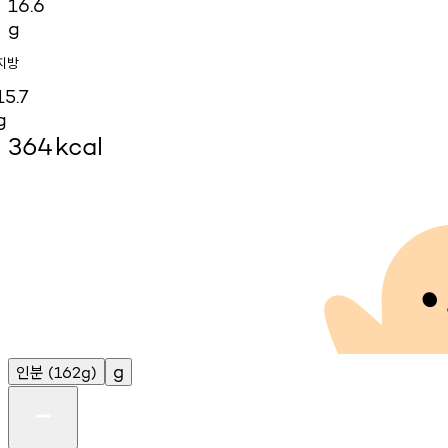
16.6
g
지방
15.7
g
364
kcal
인분
g
(162g)