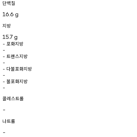
단백질
16.6
g
지방
15.7
g
포화지방
-
-
트랜스지방
-
-
다불포화지방
-
-
불포화지방
-
-
콜레스트롤
-
나트륨
-