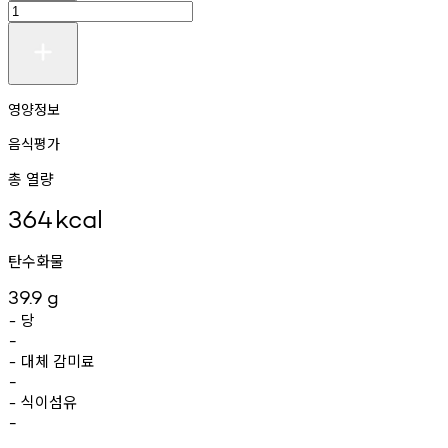
영양정보
음식평가
총 열량
364
kcal
탄수화물
39.9
g
당
-
-
대체
감미료
-
-
식이섬유
-
-