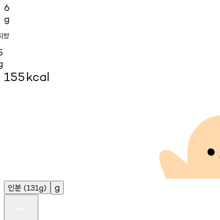
6
g
지방
5
g
155
kcal
인분
g
(131g)