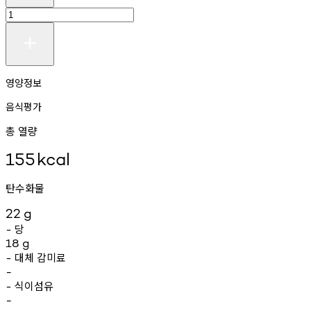
영양정보
음식평가
총 열량
155
kcal
탄수화물
22
g
당
-
18
g
대체
감미료
-
-
식이섬유
-
-