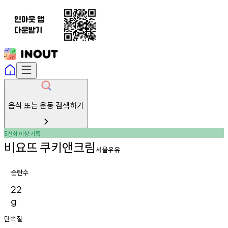
음식 또는 운동 검색하기
천회
이상
기록
5
비요뜨
쿠키앤크림
서울우유
순탄수
22
g
단백질