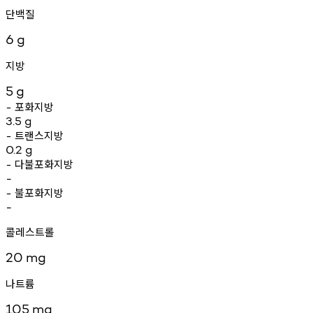
단백질
6
g
지방
5
g
포화지방
-
3.5
g
트랜스지방
-
0.2
g
다불포화지방
-
-
불포화지방
-
-
콜레스트롤
20
mg
나트륨
105
mg