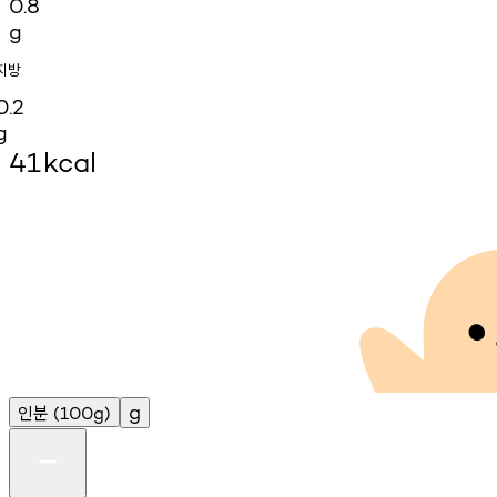
0.8
g
지방
0.2
g
41
kcal
인분
g
(100g)