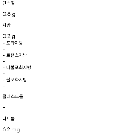
단백질
0.8
g
지방
0.2
g
포화지방
-
-
트랜스지방
-
-
다불포화지방
-
-
불포화지방
-
-
콜레스트롤
-
나트륨
6.2
mg