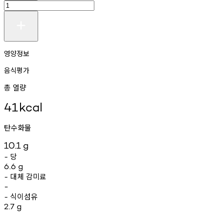
영양정보
음식평가
총 열량
41
kcal
탄수화물
10.1
g
당
-
6.6
g
대체
감미료
-
-
식이섬유
-
2.7
g