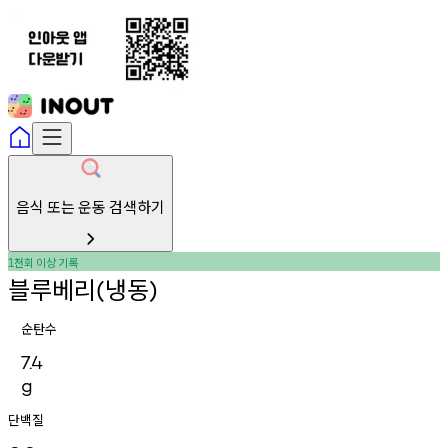
음식 또는 운동 검색하기
천회
이상
기록
1
블루베리
냉동
(
)
순탄수
7.4
g
단백질