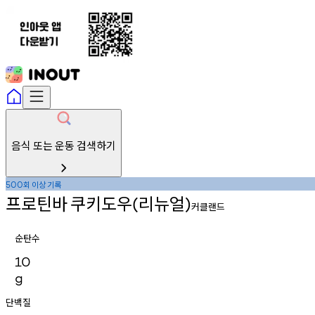
음식 또는 운동 검색하기
회
이상
기록
500
프로틴바
쿠키도우
리뉴얼
(
)
커클랜드
순탄수
10
g
단백질