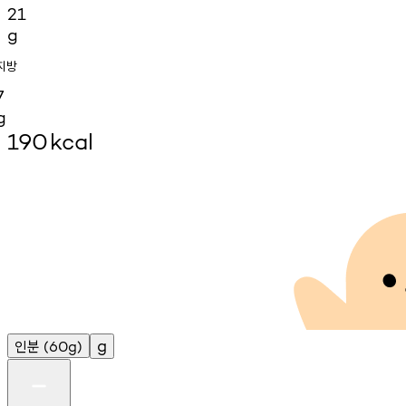
21
g
지방
7
g
190
kcal
인분
g
(60g)