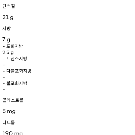
단백질
21
g
지방
7
g
포화지방
-
2.5
g
트랜스지방
-
-
다불포화지방
-
-
불포화지방
-
-
콜레스트롤
5
mg
나트륨
190
mg