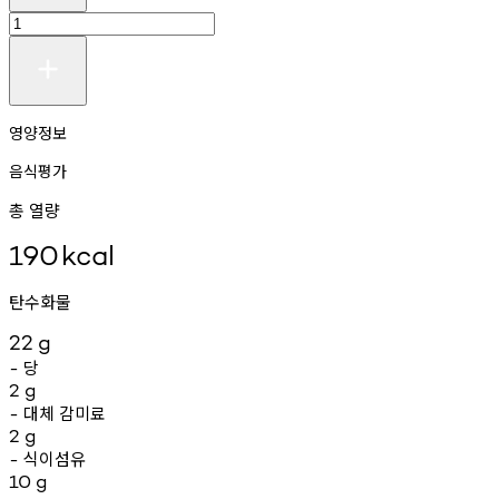
영양정보
음식평가
총 열량
190
kcal
탄수화물
22
g
당
-
2
g
대체
감미료
-
2
g
식이섬유
-
10
g