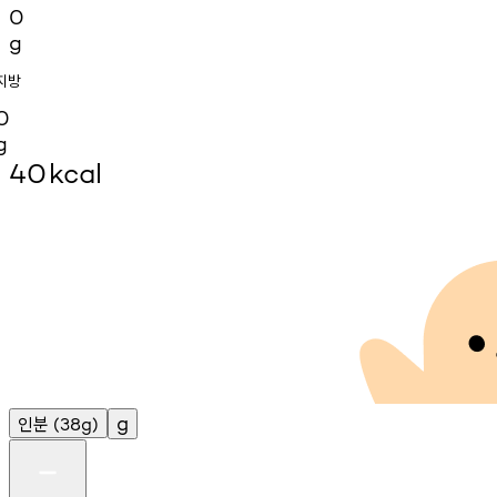
0
g
지방
0
g
40
kcal
인분
g
(38g)