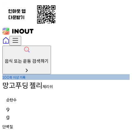
음식 또는 운동 검색하기
회
이상
기록
100
망고푸딩
젤리
체리쉬
순탄수
9
g
단백질