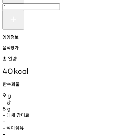
영양정보
음식평가
총 열량
40
kcal
탄수화물
9
g
당
-
8
g
대체
감미료
-
-
식이섬유
-
-