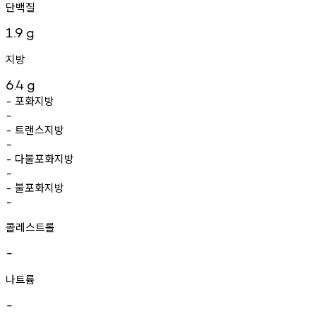
단백질
1.9
g
지방
6.4
g
포화지방
-
-
트랜스지방
-
-
다불포화지방
-
-
불포화지방
-
-
콜레스트롤
-
나트륨
-