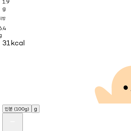
1.9
g
지방
6.4
g
31
kcal
인분
g
(100g)