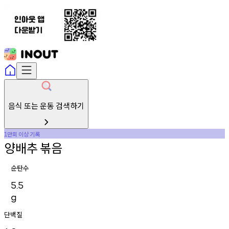
음식 또는 운동 검색하기
만회
이상
기록
1
양배추
볶음
순탄수
5.5
g
단백질