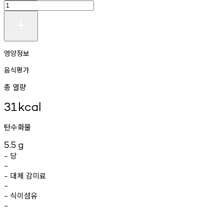
영양정보
음식평가
총 열량
31
kcal
탄수화물
5.5
g
당
-
-
대체
감미료
-
-
식이섬유
-
-