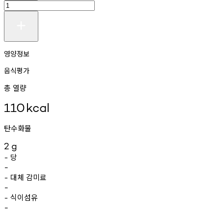
영양정보
음식평가
총 열량
110
kcal
탄수화물
2
g
당
-
-
대체
감미료
-
-
식이섬유
-
-