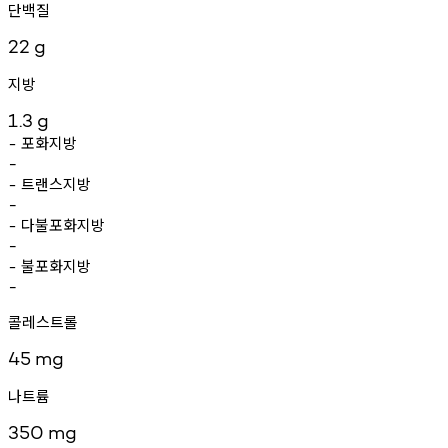
단백질
22
g
지방
1.3
g
포화지방
-
-
트랜스지방
-
-
다불포화지방
-
-
불포화지방
-
-
콜레스트롤
45
mg
나트륨
350
mg