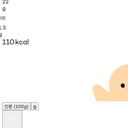
22
g
지방
1.3
g
110
kcal
인분
g
(100g)