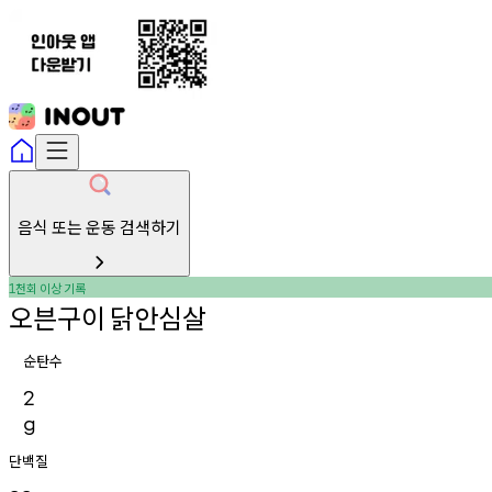
음식 또는 운동 검색하기
천회
이상
기록
1
오븐구이
닭안심살
순탄수
2
g
단백질