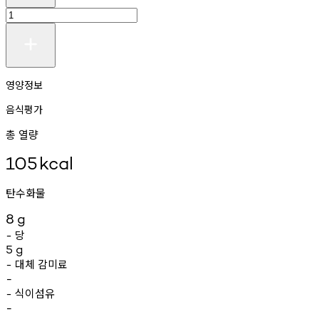
영양정보
음식평가
총 열량
105
kcal
탄수화물
8
g
당
-
5
g
대체
감미료
-
-
식이섬유
-
-