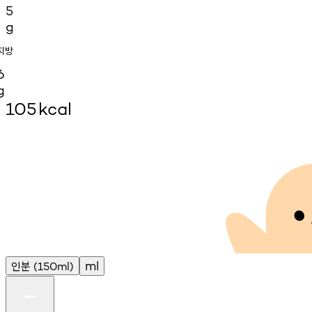
5
g
지방
6
g
105
kcal
인분
ml
(150ml)