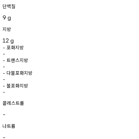
단백질
9
g
지방
12
g
포화지방
-
-
트랜스지방
-
-
다불포화지방
-
-
불포화지방
-
-
콜레스트롤
-
나트륨
-