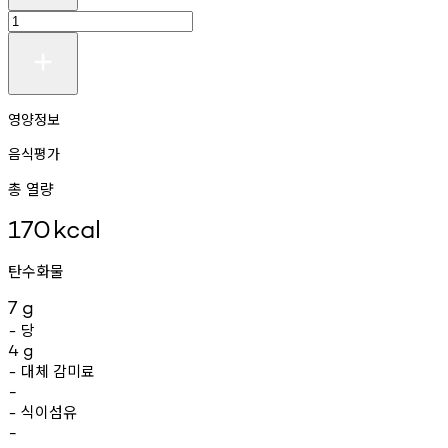
영양정보
음식평가
총 열량
170
kcal
탄수화물
7
g
당
-
4
g
대체
감미료
-
-
식이섬유
-
-