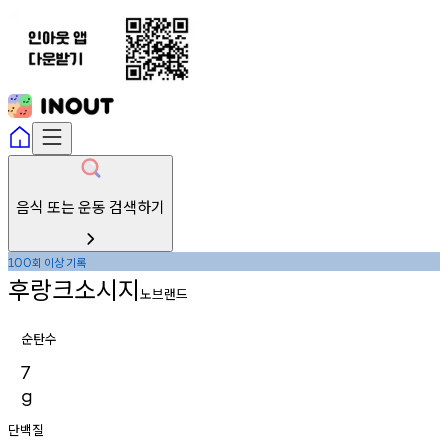
음식 또는 운동 검색하기
회
이상
기록
100
후랑크소시지
노브랜드
순탄수
7
g
단백질