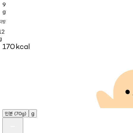
9
g
지방
12
g
170
kcal
인분
g
(70g)