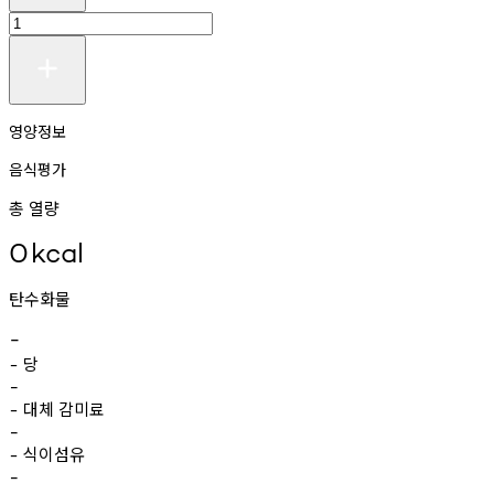
영양정보
음식평가
총 열량
0
kcal
탄수화물
-
당
-
-
대체
감미료
-
-
식이섬유
-
-