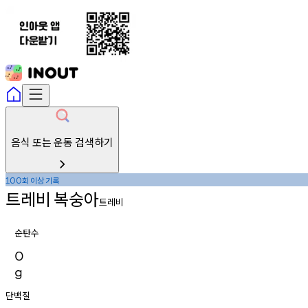
음식 또는 운동 검색하기
회
이상
기록
100
트레비
복숭아
트레비
순탄수
0
g
단백질