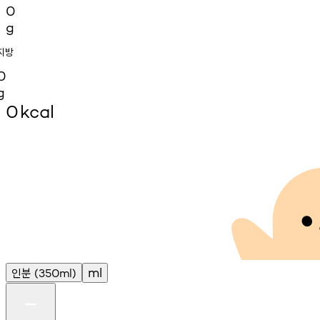
0
g
지방
0
g
0
kcal
인분
ml
(350ml)