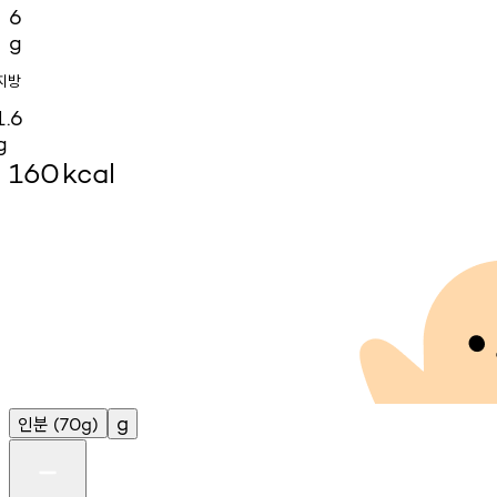
6
g
지방
1.6
g
160
kcal
인분
g
(70g)