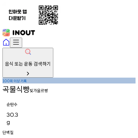
음식 또는 운동 검색하기
회
이상
기록
100
곡물식빵
빛가을르빵
순탄수
30.3
g
단백질