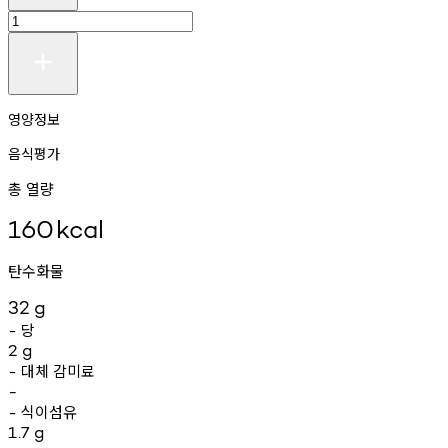
영양정보
음식평가
총 열량
160
kcal
탄수화물
32
g
당
-
2
g
대체
감미료
-
-
식이섬유
-
1.7
g