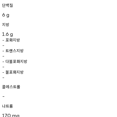
단백질
6
g
지방
1.6
g
포화지방
-
-
트랜스지방
-
-
다불포화지방
-
-
불포화지방
-
-
콜레스트롤
-
나트륨
170
mg