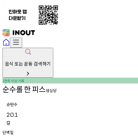
음식 또는 운동 검색하기
천회
이상
기록
1
순수롤
한
피스
성심당
순탄수
20.1
g
단백질