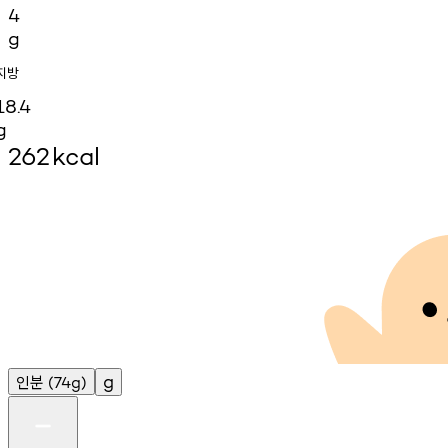
4
g
지방
18.4
g
262
kcal
인분
g
(74g)