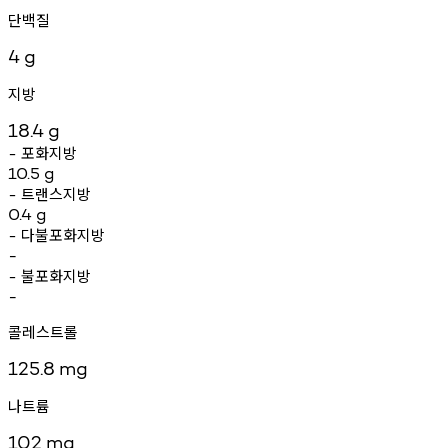
단백질
4
g
지방
18.4
g
포화지방
-
10.5
g
트랜스지방
-
0.4
g
다불포화지방
-
-
불포화지방
-
-
콜레스트롤
125.8
mg
나트륨
102
mg