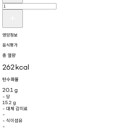
영양정보
음식평가
총 열량
262
kcal
탄수화물
20.1
g
당
-
15.2
g
대체
감미료
-
-
식이섬유
-
-