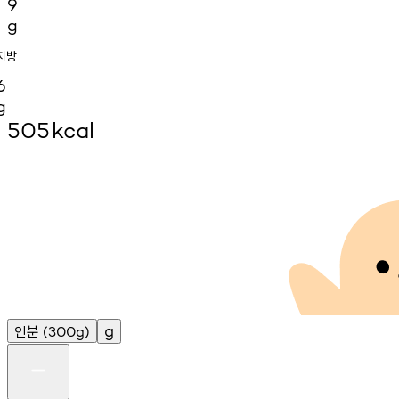
9
g
지방
6
g
505
kcal
인분
g
(300g)