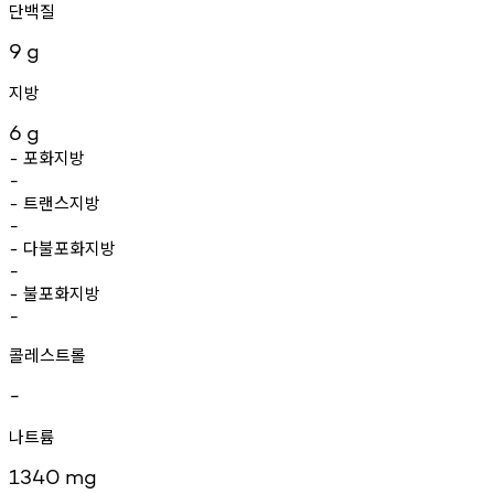
단백질
9
g
지방
6
g
포화지방
-
-
트랜스지방
-
-
다불포화지방
-
-
불포화지방
-
-
콜레스트롤
-
나트륨
1340
mg