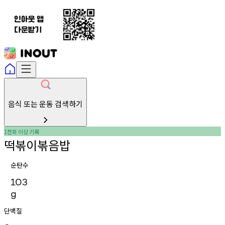
음식 또는 운동 검색하기
천회
이상
기록
1
떡볶이볶음밥
순탄수
103
g
단백질