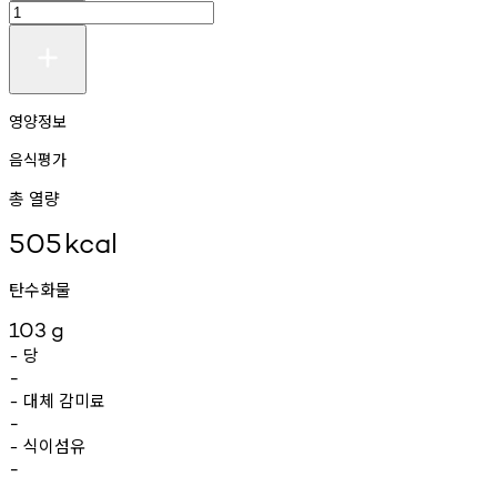
영양정보
음식평가
총 열량
505
kcal
탄수화물
103
g
당
-
-
대체
감미료
-
-
식이섬유
-
-