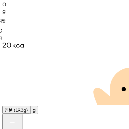
0
g
지방
0
g
20
kcal
인분
g
(19.3g)