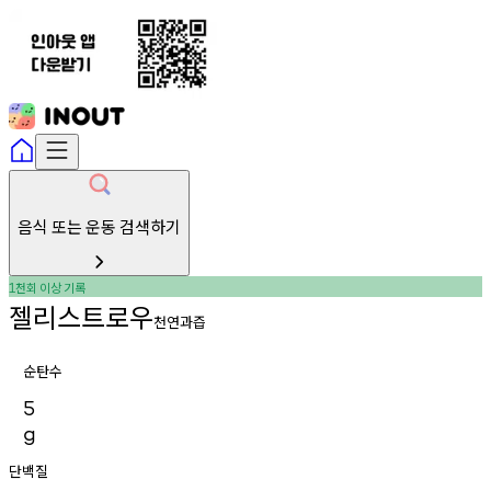
음식 또는 운동 검색하기
천회
이상
기록
1
젤리스트로우
천연과즙
순탄수
5
g
단백질