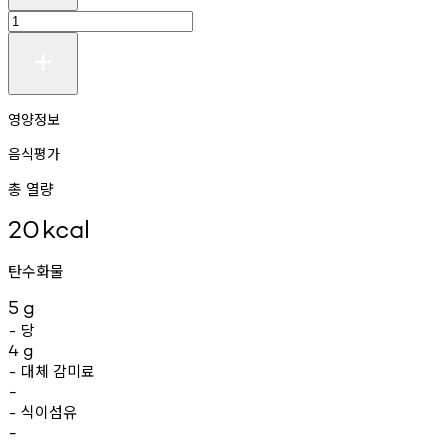
영양정보
음식평가
총 열량
20
kcal
탄수화물
5
g
당
-
4
g
대체
감미료
-
-
식이섬유
-
-