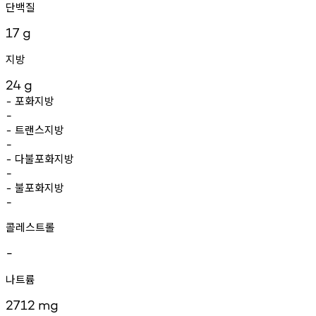
단백질
17
g
지방
24
g
포화지방
-
-
트랜스지방
-
-
다불포화지방
-
-
불포화지방
-
-
콜레스트롤
-
나트륨
2712
mg