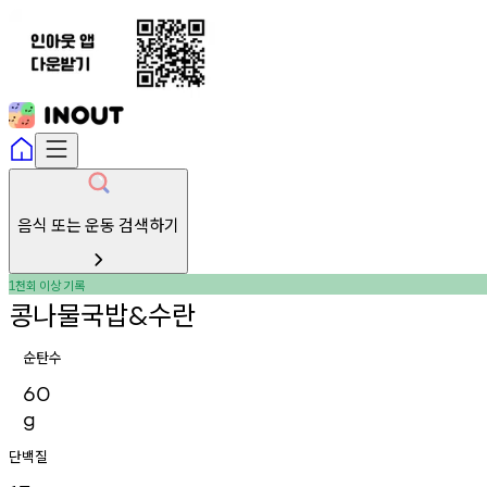
음식 또는 운동 검색하기
천회
이상
기록
1
콩나물국밥
수란
&
순탄수
60
g
단백질