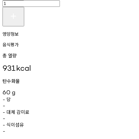
영양정보
음식평가
총 열량
931
kcal
탄수화물
60
g
당
-
-
대체
감미료
-
-
식이섬유
-
-