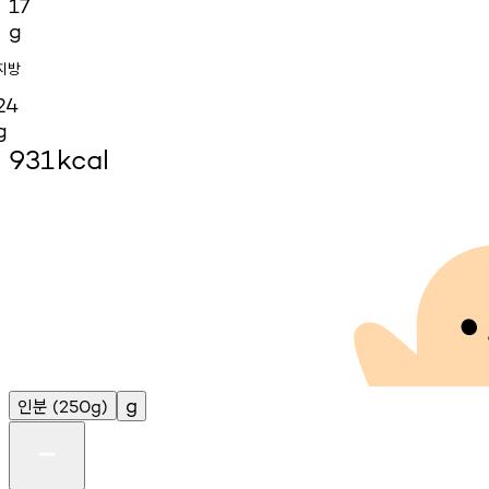
17
g
지방
24
g
931
kcal
인분
g
(250g)