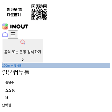
음식 또는 운동 검색하기
회
이상
기록
100
일본컵누들
순탄수
44.5
g
단백질