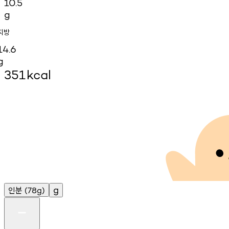
10.5
g
지방
14.6
g
351
kcal
인분
g
(78g)