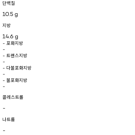
단백질
10.5
g
지방
14.6
g
포화지방
-
-
트랜스지방
-
-
다불포화지방
-
-
불포화지방
-
-
콜레스트롤
-
나트륨
-