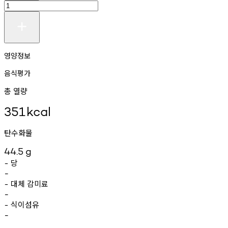
영양정보
음식평가
총 열량
351
kcal
탄수화물
44.5
g
당
-
-
대체
감미료
-
-
식이섬유
-
-