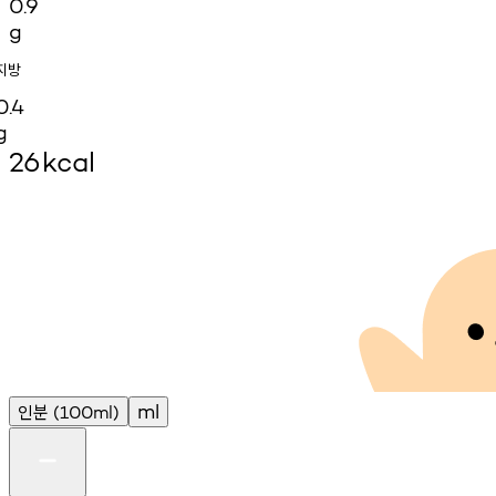
0.9
g
지방
0.4
g
26
kcal
인분
ml
(100ml)