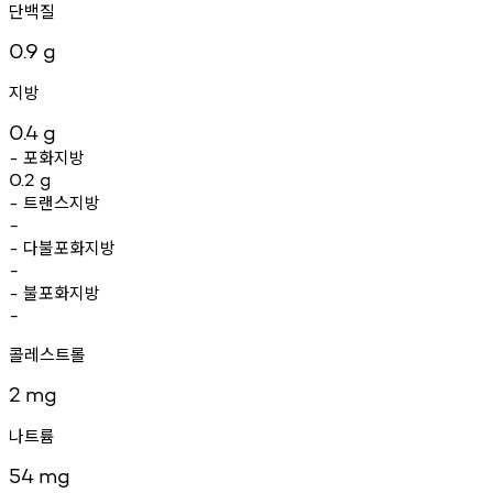
단백질
0.9
g
지방
0.4
g
포화지방
-
0.2
g
트랜스지방
-
-
다불포화지방
-
-
불포화지방
-
-
콜레스트롤
2
mg
나트륨
54
mg