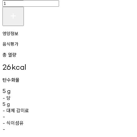
영양정보
음식평가
총 열량
26
kcal
탄수화물
5
g
당
-
5
g
대체
감미료
-
-
식이섬유
-
-